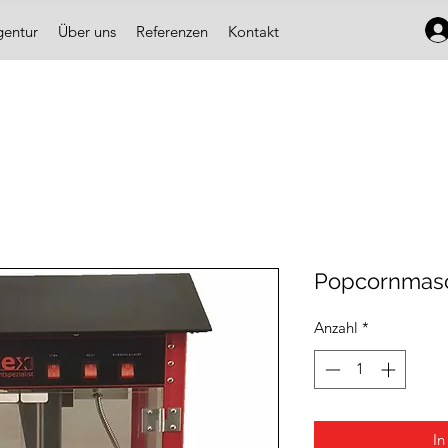
gentur
Über uns
Referenzen
Kontakt
Popcornmasc
Anzahl
*
In