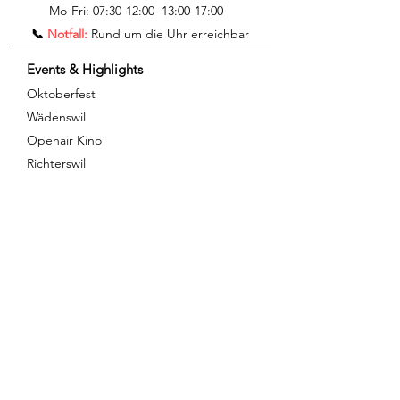
Mo-Fri:
07:30-12:00 13:00-17:00
📞
Notfall:
Rund um die Uhr erreichbar​
Events & Highlights
Oktoberfest
Wädenswil
Openair Kino
Richterswil
Das Sivex Barelement
Die Heizung der
Zukunft
Services
Eventagentur
Vermietung
Gaskontrolle