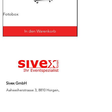
Fotobox
Schwerlastplatte 12
In den Warenkorb
Sivex GmbH
Aahweiherstrasse 3, 8810 Horgen,
Schweiz
📍 Route planen