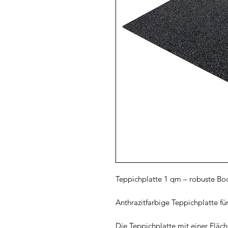
Teppichplatte 1 qm – robuste Bo
Anthrazitfarbige Teppichplatte fü
Die Teppichplatte mit einer Fläch