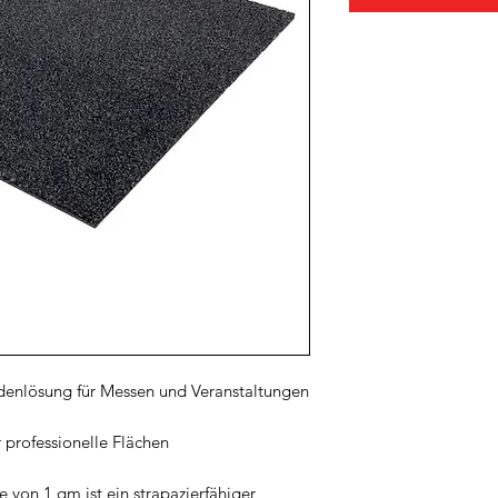
denlösung für Messen und Veranstaltungen
r professionelle Flächen
e von 1 qm ist ein strapazierfähiger