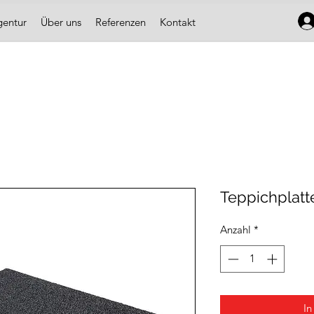
gentur
Über uns
Referenzen
Kontakt
Teppichplat
Anzahl
*
In