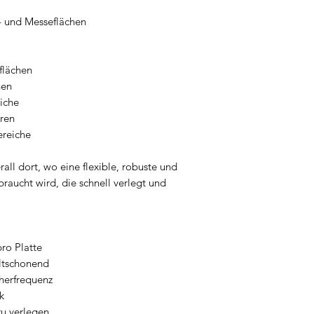
- und Messeflächen
flächen
hen
iche
ren
ereiche
all dort, wo eine flexible, robuste und
raucht wird, die schnell verlegt und
ro Platte
ltschonend
cherfrequenz
k
zu verlegen