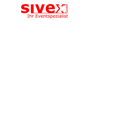
Sivex GmbH
Aahweiherstrasse 3, 8810 Horgen,
Schweiz
📍 Route planen
Sivex GmbH (keine Abholung)
Bleicherweg 45, 8002 Zürich
📞 +41 43 810 46 69
✉️
info@sivex.ch
🕒 Bürozeiten:
Mo-Fri:
07:30-12:00 13:00-17:00
📞
Notfall:
Rund um die Uhr erreichbar​