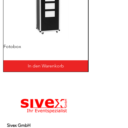
Fotobox
Schwerlastplatte 12
In den Warenkorb
Sivex GmbH