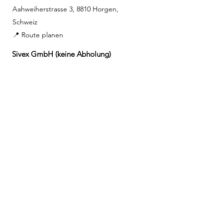
Aahweiherstrasse 3, 8810 Horgen,
Schweiz
📍 Route planen
Sivex GmbH (keine Abholung)
Bleicherweg 45, 8002 Zürich
📞 +41 43 810 46 69
✉️
info@sivex.ch
🕒 Bürozeiten:
Mo-Fri:
07:30-12:00 13:00-17:00
📞
Notfall:
Rund um die Uhr erreichbar​
Events & Highlights
Oktoberfest
Wädenswil
Openair Kino
Richterswil