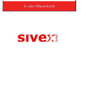
In den Warenkorb
Sivex GmbH
Aahweiherstrasse 3, 8810 Horgen,
Schweiz
📍 Route planen
Sivex GmbH (keine Abholung)
Bleicherweg 45, 8002 Zürich
📞 +41 43 810 46 69