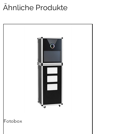
Ähnliche Produkte
Fotobox
Schwerlastplatte 12