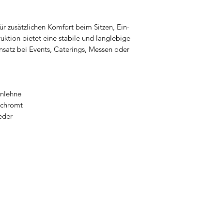
für zusätzlichen Komfort beim Sitzen, Ein-
uktion bietet eine stabile und langlebige
nsatz bei Events, Caterings, Messen oder
enlehne
erchromt
eder