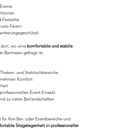
 Events
chzonen
 Festzelte
ivate Feiern
itterungsgeschützt)
l dort, wo eine
komfortable und stabile
 Bartresen gefragt ist.
 Theken- und Stehtischbereiche
ngenehmen Komfort
iheit
 professionellen Event-Einsatz
end zu vielen Barlandschaften
 für Ihre Bar- oder Eventbereiche und
ortable Sitzgelegenheit in professioneller