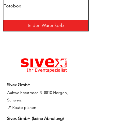
Fotobox
Schwerlastplatte 12
In den Warenkorb
Sivex GmbH
Aahweiherstrasse 3, 8810 Horgen,
Schweiz
📍 Route planen
Sivex GmbH (keine Abholung)