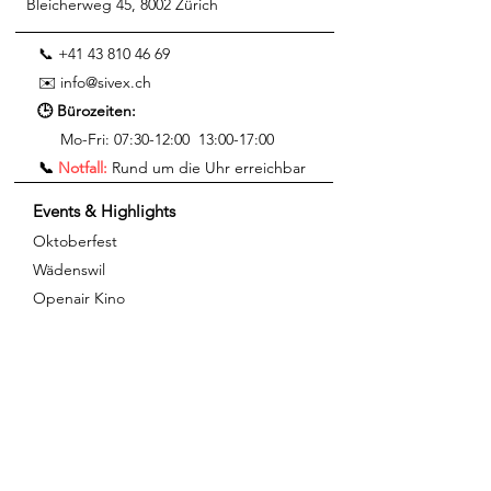
Bleicherweg 45, 8002 Zürich
📞 +41 43 810 46 69
✉️
info@sivex.ch
🕒 Bürozeiten:
Mo-Fri:
07:30-12:00 13:00-17:00
📞
Notfall:
Rund um die Uhr erreichbar​
Events & Highlights
Oktoberfest
Wädenswil
Openair Kino
Richterswil
Das Sivex Barelement
Die Heizung der
Zukunft
Services