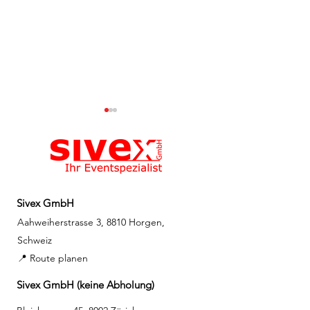
Sivex GmbH
Vorfreude auf einen
Spontan noch n
Aahweiherstrasse 3, 8810 Horgen,
besonderen
vor? Letzte Ch
Schweiz
Mitgliederanlass unter
Sommer-Vibes
📍 Route planen
freiem Himmel 🎬🌅
Zürichsee! 🎬🌅
Sivex GmbH (keine Abholung)