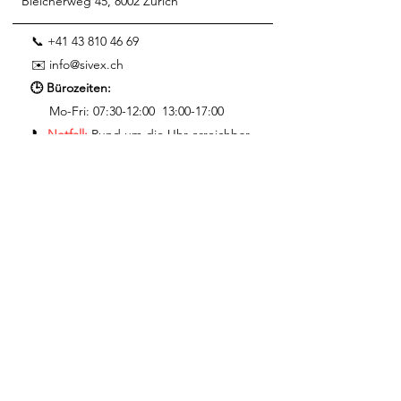
Bleicherweg 45, 8002 Zürich
📞 +41 43 810 46 69
✉️
info@sivex.ch
🕒 Bürozeiten:
Mo-Fri:
07:30-12:00 13:00-17:00
📞
Notfall:
Rund um die Uhr erreichbar​
Events & Highlights
Oktoberfest
Wädenswil
Openair Kino
Richterswil
Das Sivex Barelement
Die Heizung der
Zukunft
Services
Eventagentur