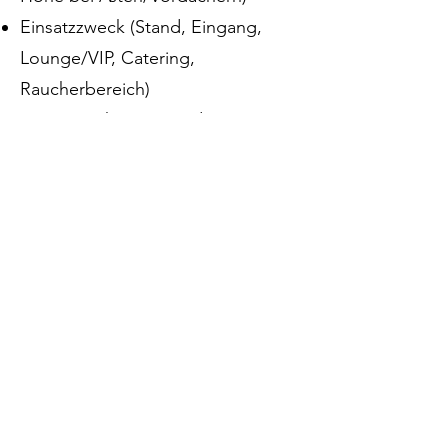
Einsatzzweck (Stand, Eingang,
Lounge/VIP, Catering,
Raucherbereich)
Wetter-/Jahreszeit und
gewünschte Ausstattung
(Seitenwände, Türen, Boden,
Beleuchtung)
Fragen zu den Pagoden
Was ist der Vorteil gegenüber Faltzelten?
Pagoden sind mit Ihren stabilen
Aluminiumprofilen stabiler als Faltzelte. Daher
sind sie auch für lanfristige Einsätze und bei Wind
geeignet.
Können mehrere Pagoden zusammengebaut
werden?
Mit Hilfe von Regenrinnen können mehrere