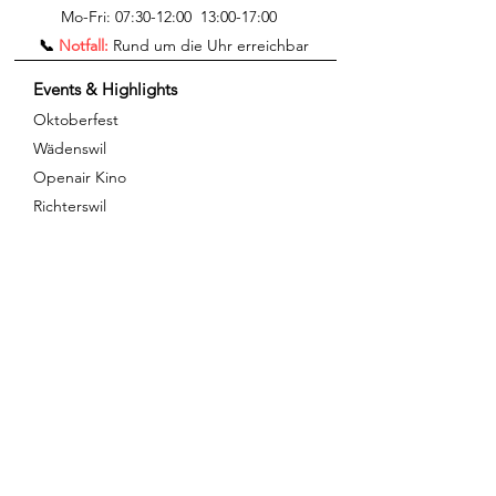
Mo-Fri:
07:30-12:00 13:00-17:00
📞
Notfall:
Rund um die Uhr erreichbar​
Events & Highlights
Oktoberfest
Wädenswil
Openair Kino
Richterswil
Das Sivex Barelement
Die Heizung der
Zukunft
Services
Eventagentur
Vermietung
Gaskontrolle